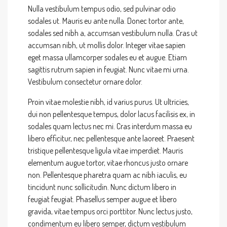
Nulla vestibulum tempus odio, sed pulvinar odio
sodales ut. Mauris eu ante nulla. Donec tortor ante,
sodales sed nibh a, accumsan vestibulum nulla. Cras ut
accumsan nibh, ut mollis dolor. Integer vitae sapien
eget massa ullamcorper sodales eu et augue. Etiam
sagittis rutrum sapien in feugiat. Nunc vitae mi urna.
Vestibulum consectetur ornare dolor.
Proin vitae molestie nibh, id varius purus. Ut ultricies,
dui non pellentesque tempus, dolor lacus facilisis ex, in
sodales quam lectus nec mi. Cras interdum massa eu
libero efficitur, nec pellentesque ante laoreet. Praesent
tristique pellentesque ligula vitae imperdiet. Mauris
elementum augue tortor, vitae rhoncus justo ornare
non. Pellentesque pharetra quam ac nibh iaculis, eu
tincidunt nunc sollicitudin. Nunc dictum libero in
feugiat feugiat. Phasellus semper augue et libero
gravida, vitae tempus orci porttitor. Nunc lectus justo,
condimentum eu libero semper, dictum vestibulum