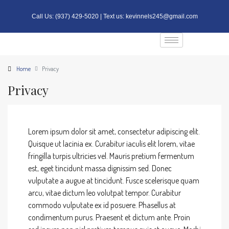
Call Us:
(937) 429-5020
| Text us:
kevinnels245@gmail.com
Home
Privacy
Privacy
Lorem ipsum dolor sit amet, consectetur adipiscing elit.
Quisque ut lacinia ex. Curabitur iaculis elit lorem, vitae
fringilla turpis ultricies vel. Mauris pretium fermentum
est, eget tincidunt massa dignissim sed. Donec
vulputate a augue at tincidunt. Fusce scelerisque quam
arcu, vitae dictum leo volutpat tempor. Curabitur
commodo vulputate ex id posuere. Phasellus at
condimentum purus. Praesent et dictum ante. Proin