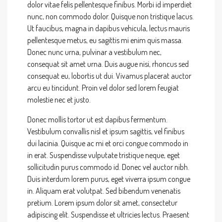
dolor vitae felis pellentesque finibus. Morbi id imperdiet
nunc, non commodo dolor. Quisque non tristique lacus.
Ut faucibus, magna in dapibus vehicula, lectus mauris
pellentesque metus, eu sagittis mi enim quis massa.
Donec nunc urna, pulvinar a vestibulum nec,
consequat sit amet urna. Duis augue nisi, rhoncus sed
consequat eu, lobortis ut dui. Vivamus placerat auctor
arcu eu tincidunt. Proin vel dolor sed lorem feugiat
molestie nec et justo.
Donec mollis tortor ut est dapibus fermentum.
Vestibulum convallis nisl et ipsum sagittis, vel finibus
dui lacinia. Quisque ac mi et orci congue commodo in
in erat. Suspendisse vulputate tristique neque, eget
sollicitudin purus commodo id. Donec vel auctor nibh.
Duis interdum lorem purus, eget viverra ipsum congue
in. Aliquam erat volutpat. Sed bibendum venenatis
pretium. Lorem ipsum dolor sit amet, consectetur
adipiscing elit. Suspendisse et ultricies lectus. Praesent