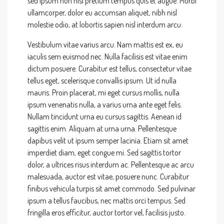
sed ipsum non nisl pretium tempus quis et augue. Morbi
ullamcorper, dolor eu accumsan aliquet, nibh nisl
molestie odio, at lobortis sapien nisl interdum arcu.
Vestibulum vitae varius arcu. Nam mattis est ex, eu
iaculis sem euismod nec. Nulla facilisis est vitae enim
dictum posuere. Curabitur est tellus, consectetur vitae
tellus eget, scelerisque convallis ipsum. Ut id nulla
mauris. Proin placerat, mi eget cursus mollis, nulla
ipsum venenatis nulla, a varius urna ante eget felis.
Nullam tincidunt urna eu cursus sagittis. Aenean id
sagittis enim. Aliquam at urna urna. Pellentesque
dapibus velit ut ipsum semper lacinia. Etiam sit amet
imperdiet diam, eget congue mi. Sed sagittis tortor
dolor, a ultrices risus interdum ac. Pellentesque ac arcu
malesuada, auctor est vitae, posuere nunc. Curabitur
finibus vehicula turpis sit amet commodo. Sed pulvinar
ipsum a tellus faucibus, nec mattis orci tempus. Sed
fringilla eros efficitur, auctor tortor vel, facilisis justo.